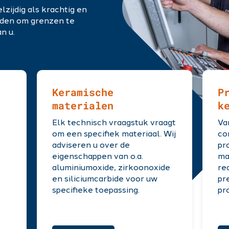
lzijdig als krachtig en
eden om grenzen te
an u.
Dankzij onze
ek realiseren wij
 meest veeleisende
Keramische
P
irect
0345-580 101
materialen
k
Elk technisch vraagstuk vraagt
Va
om een specifiek materiaal. Wij
co
s
adviseren u over de
pr
eigenschappen van o.a.
ma
aluminiumoxide, zirkoonoxide
re
en siliciumcarbide voor uw
pr
specifieke toepassing.
pr