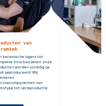
roducten van
eramiek
n keramische lagers tot
mplexe structuurdelen: onze
oducten worden volledig op
at geproduceerd. Wij
aliseren
ecisiecomponenten van
ototype tot serieproductie.