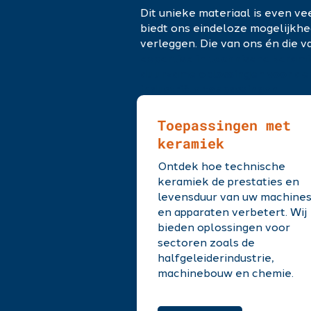
Dit unieke materiaal is even vee
biedt ons eindeloze mogelijkh
verleggen. Die van ons én die v
expertise in technische kerami
duurzame oplossingen voor de
industriële toepassingen
Toepassingen met
of bel d
ONTDEK WIE WE ZIJN
keramiek
Ontdek hoe technische
keramiek de prestaties en
levensduur van uw machine
en apparaten verbetert. Wij
bieden oplossingen voor
sectoren zoals de
halfgeleiderindustrie,
machinebouw en chemie.