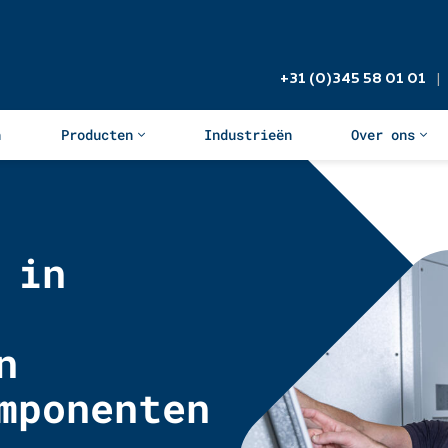
+31 (0)345 58 01 01
|‬
n
Producten
Industrieën
Over ons
 in
n
mponenten