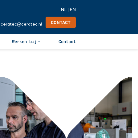
NL
|
EN
CONTACT
ceratec@ceratec.nl
Werken bij
Contact