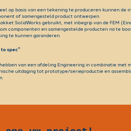
deel op basis van een tekening te produceren kunnen de i
mponent of samengesteld product ontwerpen.
pakket SolidWorks gebruikt, met inbegrip van de FEM (E
k om componenten en samengestelde producten na te boo
sing te kunnen garanderen.
 to spec”
hebben van een afdeling Engineering in combinatie met mo
nische uitdaging tot prototype/serieproductie en assembl
n.
 ons uw project!