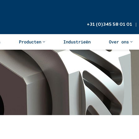
+31 (0)345 58 01 01
|‬
n
Producten
Industrieën
Over ons