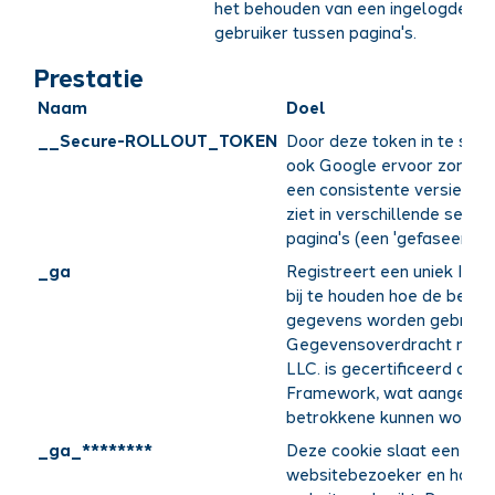
het behouden van een ingelogde st
gebruiker tussen pagina's.
Prestatie
Naam
Doel
__Secure-ROLLOUT_TOKEN
Door deze token in te stel
ook Google ervoor zorgen 
een consistente versie van
ziet in verschillende sessi
pagina's (een 'gefaseerde ui
_ga
Registreert een uniek ID 
bij te houden hoe de bezoe
gegevens worden gebruikt 
Gegevensoverdracht naar 
LLC. is gecertificeerd ond
Framework, wat aangeeft 
betrokkene kunnen worden
_ga_********
Deze cookie slaat een unie
websitebezoeker en houdt 