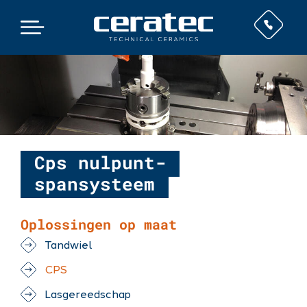
Cps nulpunt-
spansysteem
Oplossingen op maat
Tandwiel
CPS
Lasgereedschap