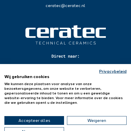
ceratec@ceratec.nl
Direct naar:
Toepassingen
Privacybeleid
Materialen
Wij gebruiken cookies
Producten
We kunnen deze plaatsen voor analyse van onze
Industrieën
bezoekersgegevens, om onze website te verbeteren,
Over ons
gepersonaliseerde inhoud te tonen en om u een geweldige
Werken bij
website-ervaring te bieden. Voor meer informatie over de cookies
Contact
die we gebruiken opent u de instellingen.
Accepteer alles
Weigeren
® 2026 Ceratec Technical Ceramics B.V. | All Rights Reserved |